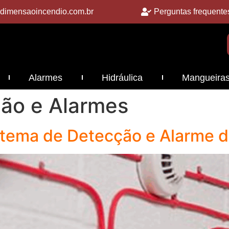
dimensaoincendio.com.br
Perguntas frequente
Alarmes
Hidráulica
Mangueira
ão e Alarmes
tema de Detecção e Alarme d