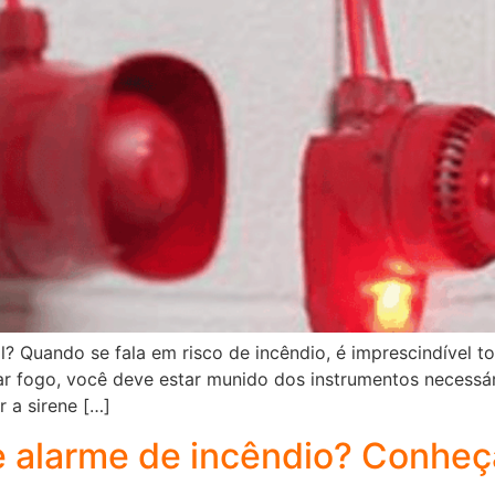
l? Quando se fala em risco de incêndio, é imprescindível 
 fogo, você deve estar munido dos instrumentos necessári
r a sirene […]
e alarme de incêndio? Conheç