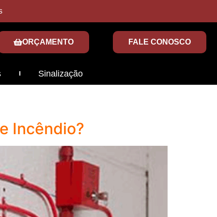
s
ORÇAMENTO
FALE CONOSCO
s
Sinalização
e Incêndio?