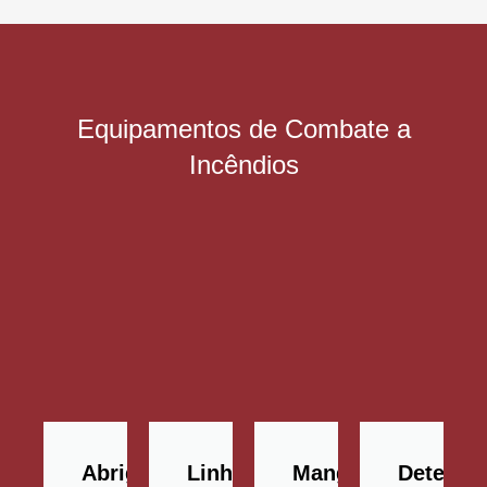
Equipamentos de Combate a
Incêndios
Abrigos
Linha
Mangueiras
Detecçã