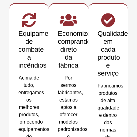
Equipamentos
Economize
Qualidade
de
comprando
em
combate
direto
cada
a
da
produto
incêndios
fábrica
e
serviço
Acima de
Por
tudo,
sermos
Fabricamos
entregamos
fabricantes,
produtos
os
estamos
de alta
melhores
aptos a
qualidade
produtos,
oferecer
e dentro
fornecendo
modelos
das
equipamentos
padronizados
normas
de
e