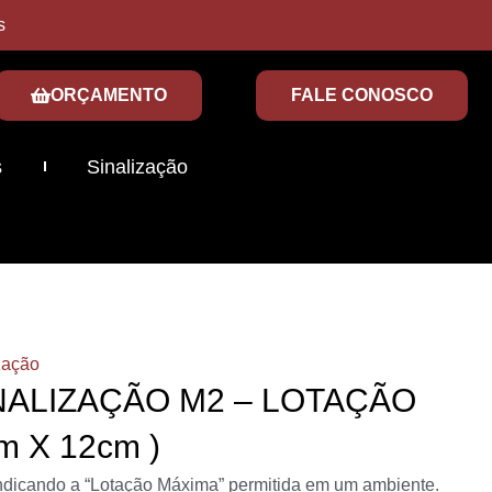
s
ORÇAMENTO
FALE CONOSCO
s
Sinalização
zação
NALIZAÇÃO M2 – LOTAÇÃO
m X 12cm )
indicando a “Lotação Máxima” permitida em um ambiente.