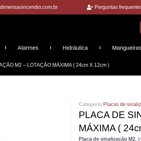
dimensaoincendio.com.br
Perguntas frequente
Alarmes
Hidráulica
Mangueira
AÇÃO M2 – LOTAÇÃO MÁXIMA ( 24cm X 12cm )
Categoria
Placas de sinali
PLACA DE SI
MÁXIMA ( 24c
Placa de sinalização M2
, 