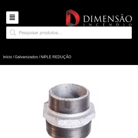
Início
/
Galvanizados
/ NIPLE REDUÇÃO